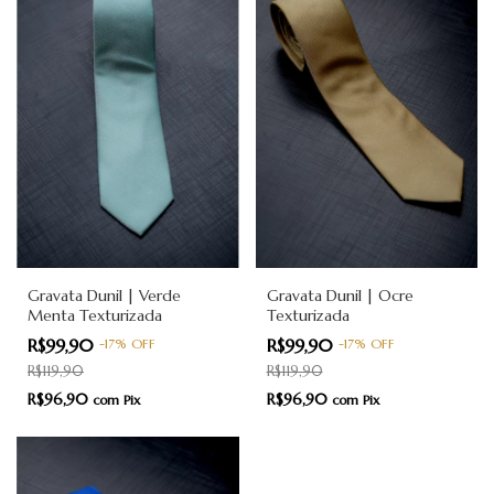
Gravata Dunil | Ocre
Gravata Dunil | Verde
Texturizada
Menta Texturizada
R$99,90
R$99,90
-
17
%
OFF
-
17
%
OFF
R$119,90
R$119,90
R$96,90
R$96,90
com
Pix
com
Pix