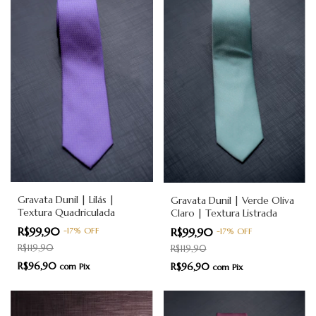
Gravata Dunil | Lilás |
Gravata Dunil | Verde Oliva
Textura Quadriculada
Claro | Textura Listrada
R$99,90
R$99,90
-
17
%
OFF
-
17
%
OFF
R$119,90
R$119,90
R$96,90
R$96,90
com
Pix
com
Pix