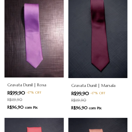
Gravata Dunil | Roxa
Gravata Dunil | Marsala
R$99,90
-
17
%
OFF
R$99,90
-
17
%
OFF
R$119,90
R$119,90
R$96,90
R$96,90
com
Pix
com
Pix