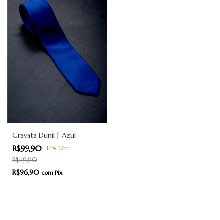
Gravata Dunil | Azul
R$99,90
-
17
%
OFF
R$119,90
R$96,90
com
Pix